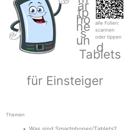
ar
tp
ho
ne
alle Folien:
s
scannen
un
oder tippen
d
Tablets
für Einsteiger
Themen
Was sind Smartphones/Tablets?