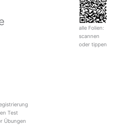
e
alle Folien:
scannen
oder tippen
egistrierung
en Test
er Übungen